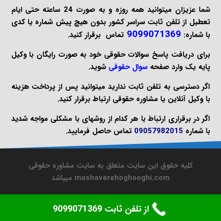
شما عزیزان میتوانید همه روزه و به صورت 24 ساعته حتی ایام
تعطیل از تلفن ثابت سراسر کشور بدون هیچ پیش شماره یا کدی
9099071369
با شماره:
تماس برقرار کنید.
برای دریافت پاسخ سوالات حقوقی خود به صورت
رایگان
با وکیل
پایه یک وارد صفحه
سوال حقوقی
شوید.
اگر دسترسی به تلفن ثابت ندارید میتوانید پس از پرداخت هزینه
با
وکیل آنلاین
یا
مشاوره حقوقی
ارتباط برقرار کنید.
اگر در برقراری ارتباط با هر کدام از روشهای با مشکلی مواجه شدید
با شماره
09057982015
تماس حاصل فرمایید.
کلیه حقوق این سایت متعلق به سایت مشاوره حقوقی
moshaverehoghooghi.com میباشد
از تلفن ثابت 9099071369