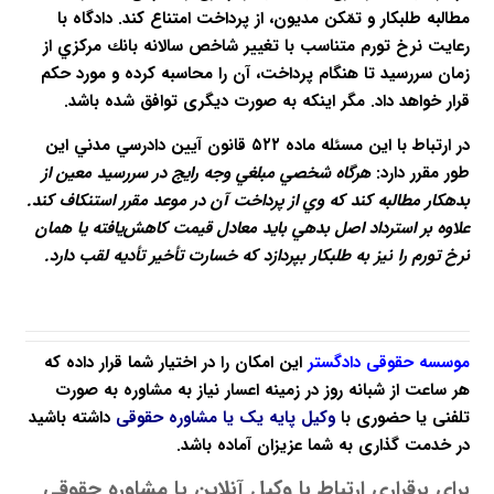
مطالبه طلبکار و تمّكن مديون، از پرداخت امتناع کند. دادگاه با
رعايت نرخ تورم متناسب با تغيير شاخص سالانه بانك مركزي از
زمان سررسيد تا هنگام پرداخت، آن را محاسبه کرده و مورد حكم
قرار خواهد داد. مگر اينكه به صورت دیگری توافق شده باشد.
در ارتباط با این مسئله
ماده ۵۲۲ قانون آيين دادرسي مدني این
طور مقرر دارد:
هرگاه شخصي مبلغي وجه رايج در سررسيد معين از
بدهكار مطالبه کند که وي از پرداخت آن در موعد مقرر استنکاف کند.
علاوه بر استرداد اصل بدهي بايد معادل قيمت كاهش‌يافته يا همان
نرخ تورم را نيز به طلبكار بپردازد كه خسارت تأخير تأديه لقب دارد.
موسسه حقوقی دادگستر
این امکان را در اختیار شما قرار داده که
هر ساعت از شبانه روز در زمینه اعسار نیاز به مشاوره به صورت
تلفنی یا حضوری با
وکیل پایه یک
یا
مشاوره حقوقی
داشته باشید
در خدمت گذاری به شما عزیزان آماده باشد.
برای برقراری ارتباط با وکیل آنلاین یا مشاوره حقوقی