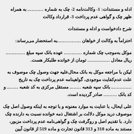
ادله و مستندات: 1- وکالت‌نامه 2- چک به شماره ……….. به همراه
ظهر چک و گواهی عدم پرداخت 3- قرارداد وکالت
شرح دادخواست و ادله و مستندات
احتراماً به وکالت از خواهان …………….به استحضار می‌رساند:
موکل به‌موجب چک شماره ………… عهده بانک سپه مبلغ ………….
ریال معادل …………… تومان از خوانده طلبکار هست.
لیکن با مراجعه موکل به بانک محال‌علیه جهت وصول چک موصوف به
علت عدم‌کفایت موجودی، گواهینامه عدم پرداخت چک به تاریخ
………….. بانک سپه شعبه …….. مستقل مرکزی به کد شعبه …….. و
کد بانک ……… صادر گردیده است.
علی ایحال، با عنایت به موارد معنونه و با توجه به اینکه وصول اصل چک
موصوف درید موکل دلالت بر اشتغال ذمه خوانده نسبت به دارنده چک
دارد. با تقدیم اصل و روگرفت چک و گواهی‌نامه عدم پرداخت مزبور،
مستند به ماده 310 و 313 قانون تجارت و ماده 519 از قانون آیین