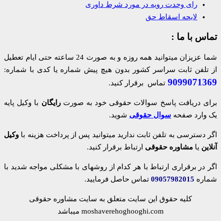
رای وحدت رویه در مورد شرط داوری
لایحه اسقاط حق
تماس با ما :
شما عزیزان میتوانید همه روزه و به صورت 24 ساعته حتی ایام تعطیل
از تلفن ثابت سراسر کشور بدون هیچ پیش شماره یا کدی با شماره:
9099071369
تماس برقرار کنید.
برای دریافت پاسخ سوالات حقوقی خود به صورت
رایگان
با وکیل پایه
یک وارد صفحه
سوال حقوقی
شوید.
اگر دسترسی به تلفن ثابت ندارید میتوانید پس از پرداخت هزینه با
وکیل
آنلاین
یا
مشاوره حقوقی
ارتباط برقرار کنید.
اگر در برقراری ارتباط با هر کدام از روشهای با مشکلی مواجه شدید با
شماره
09057982015
تماس حاصل فرمایید.
کلیه حقوق این سایت متعلق به سایت مشاوره حقوقی
moshaverehoghooghi.com میباشد