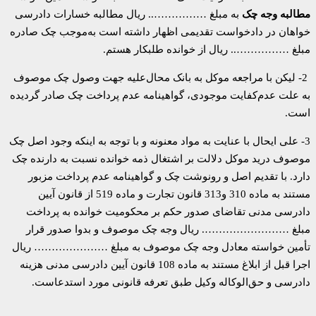
مطالبه وجه چک
به مبلغ …………….. ریال مطالبه خسارات دادرسی
خواهان در دادخواست تقدیمی اظهار داشته است به‌موجب چک صادره
مبلغ …………….. ریال از خوانده طلبکار هستم.
2- لیکن با مراجعه موکل به بانک محال‌علیه جهت وصول چک موصوف
به علت عدم‌کفایت موجودی، گواهینامه عدم پرداخت چک صادر گردیده
است.
3- علی ایحال با عنایت به مواد معنونه و با توجه به اینکه وجود اصل چک
موصوف درید موکل دلالت بر اشتغال ذمه خوانده نسبت به دارنده چک
دارد. با تقدیم اصل و رونوشت چک و گواهینامه عدم پرداخت مزبور
مستند به ماده 310 و313 قانون تجارت و ماده 519 از قانون آیین
دادرسی مدنی تقاضای صدور حکم بر محکومیت خوانده به پرداخت
مبلغ ……………………. ریال وجه چک موصوف و بدوا صدور قرار
تأمین خواسته معادل وجه چک موصوف به مبلغ ………………… ریال
اجرا قبل از ابلاغ مستند به ماده 108 قانون آیین دادرسی مدنی هزینه
دادرسی و حق‌الوکاله وکیل طبق تعرفه قانونی مورد استدعاست.