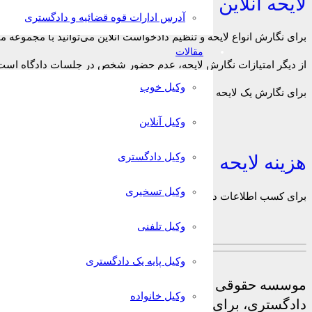
لایحه آنلاین
آدرس ادارات قوه قضائیه و دادگستری
برای نگارش انواع لایحه و تنظیم دادخواست آنلاین می‌توانید با مجموعه م
مقالات
از دیگر امتیازات نگارش لایحه، عدم حضور شخص در جلسات دادگاه است
وکیل خوب
برای نگارش یک لایحه قوی ابتدا باید با
وکیل پایه‌یک
مشورت نموده و با برر
وکیل آنلاین
وکیل دادگستری
هزینه لایحه نویسی
وکیل تسخیری
برای کسب اطلاعات در رابطه با قیمت لایحه و هزینه نگارش لایحه به وسیل
وکیل تلفنی
وکیل پایه یک دادگستری
م
وسسه حقوقی دادگستر این امکان را در اختیار شما مخا
وکیل خانواده
دادگستری، برای تنظیم دادخواست یا لایحه دفاعیه داش