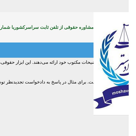
واهی و فرجام‌خواهی
مشاوره حقوقی از تلفن ثابت سراسرکشوربا شماره:99071369
رفین دعوا در جهت توضیحات مکتوب خود ارائه می‌دهند. این ابزار حقوقی،
ه، ارائه می‌گردد.
قضات شناخته‌شده است. برای مثال در پاسخ به دادخواست تجدیدنظر توسط ی