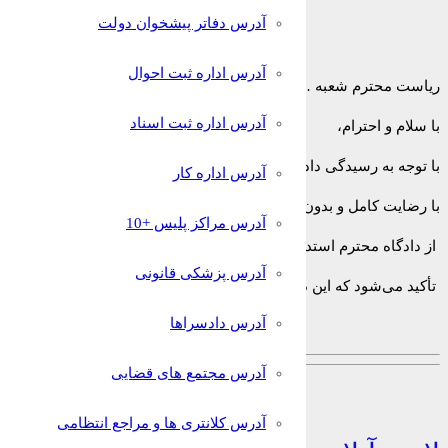
آدرس دفاتر پیشخوان دولت
آدرس اداره ثبت احوال
ریاست محترم شعبه ……………. مجتمع قضایی خانواده ……… تهران
آدرس اداره ثبت اسناد
با سلام و احترام،
با توجه به رسیدگی دادگاه محترم خانواده به پرونده طلاق به شماره …
آدرس اداره کار
با رضایت کامل و بدون هیچ‌گونه اکراه و اجبار، حق تجدیدنظرخواهی و ف
آدرس مراکز پلیس +10
از دادگاه محترم استدعا دارم حکم صادره را قطعی اعلام نموده و دستور 
آدرس پزشکی قانونی
تأکید می‌شود که این درخواست با آگاهی کامل از آثار و عواقب حقوقی آ
آدرس دادسراها
آدرس مجتمع های قضایی
آدرس کلانتری ها و مراجع انتظامی