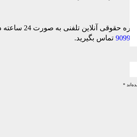
برای برقراری ارتباط ب
90990
تماس بگیرید.
ه‌اند
*