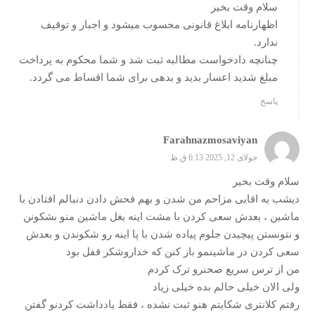
سلام وقت بخیر
اظهارنامه ابلاغ قانونی محسوب میشود و اجبار و توقیف
ندارد.
چنانچه دادخواست مطالبه ثبت شد و شما محکوم به پرداخت
مبلغ شدید اعسار بدید و بدهی برای شما اقساط می گردد.
پاسخ
Farahnazmosaviyan
جولای 12, 2025 6:13 ق.ظ
سلام وقت بخیر
دیشب یه اقایی مزاحم من شدن و بهم فحش دادن دنبالم افتادن با
ماشین ، بعدش سعی کردن با مشت اینه بغل ماشین منو بشکونن
و نتونستن پیچیدن جلوم پیاده شدن با پا اینه رو شکوندن و بعدش
سعی کردن در ماشینمو باز کنن که خداروشکر قفل بود
من از ترس سریع صحنرو ترک کردم
ولی الان خیلی حالم بده خیلی زیاد
رفتم کلانتری شکایتم هنو ثبت نشده ، فقط یادداشت کردنو گفتن