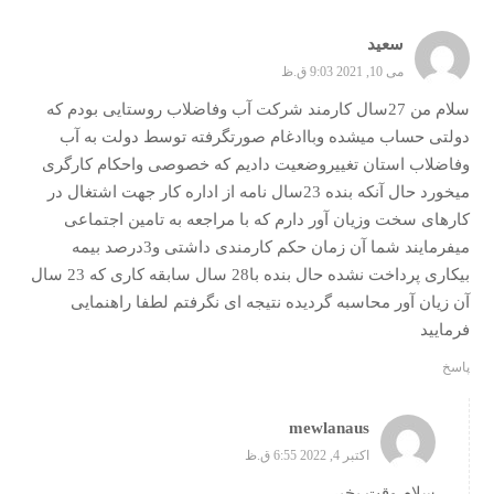
سعید
می 10, 2021 9:03 ق.ظ
سلام من 27سال کارمند شرکت آب وفاضلاب روستایی بودم که
دولتی حساب میشده وباادغام صورتگرفته توسط دولت به آب
وفاضلاب استان تغییروضعیت دادیم که خصوصی واحکام کارگری
میخورد حال آنکه بنده 23سال نامه از اداره کار جهت اشتغال در
کارهای سخت وزیان آور دارم که با مراجعه به تامین اجتماعی
میفرمایند شما آن زمان حکم کارمندی داشتی و3درصد بیمه
بیکاری پرداخت نشده حال بنده با28 سال سابقه کاری که 23 سال
آن زیان آور محاسبه گردیده نتیجه ای نگرفتم لطفا راهنمایی
فرمایید
پاسخ
mewlanaus
اکتبر 4, 2022 6:55 ق.ظ
سلام وقت بخیر