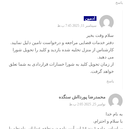
پاسخ
ادمین
سپتامبر 11, 2025 7:45 ب.ظ
سلام وقت بخیر
دفتر خدمات قضایی مراجعه و درخواست تامین دلیل نمایید.
کارشناس از منزل تخلیه شده بازدید و کلید را تحویل شورا
می دهید.
از زمان تحویل کلید به شورا خسارات قراردادی به شما تعلق
خواهد گرفت.
پاسخ
محمدرضا پوردااش سنگده
نوامبر 25, 2025 2:05 ب.ظ
به نام خدا
با سلام و احترام،
بر اساس ماده 1 بند 14 این آیین نامه درمنطقه عملیاتی نامنظم با