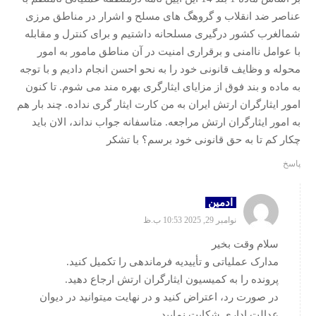
عناصر ضد انقلاب و گروهگ های مسلح و اشرار در مناطق مرزی
شمالغرب کشور درگیری مسلحانه داشتیم و برای کنترل و مقابله
با عوامل ناامنی و برقراری امنیت در آن مناطق مامور به امور
محوله و وظایف قانونی خود را به نحو احسن انجام دادیم و با توجه
به ماده و بند فوق از مزایای ایثارگری بهره مند می شوم. تا کنون
امور ایثارگران ارتش ایران به من کارت ایثار گری نداده. چند بار هم
به امور ایثارگران ارتش مراجعه. متاسفانه جواب نداند، الان باید
چکار کم تا به حق قانونی خود برسم؟ با تشکر
پاسخ
ادمین
نوامبر 29, 2025 10:53 ب.ظ
سلام وقت بخیر
مدارک عملیاتی و تأییدیه فرماندهی را تکمیل کنید.
پرونده را به کمیسیون ایثارگران ارتش ارجاع دهید.
در صورت رد، اعتراض کنید و در نهایت میتوانید در دیوان
عدالت اداری شکایت نمایید.