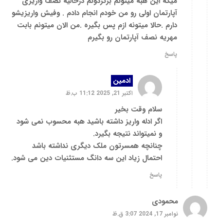
میگه این هبه میتونم برگردونم درحالیه نصف واریزی
آپارتمان اولی رو من خودم انجام دادم . وفیش واریزیشو
دارم .حالا میتونه ازم پس بگیره .من الان میتونم بابت
مهریه نصف آپارتمان رو بگیرم
پاسخ
ادمین
اکتبر 21, 2025 11:12 ب.ظ
سلام وقت بخیر
اگر ادله واریز داشته باشید هبه محسوب نمی شود
و نمیتواند نتیجه بگیرد.
چنانچه همسرتون ملک دیگری نداشته باشد
احتمال زیاد این سه دانگ مستثنیات دین می شود.
پاسخ
محمودی
نوامبر 17, 2024 3:07 ق.ظ